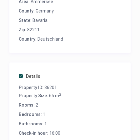
Area:
Ammersee
hat uns an nichts gefehlt. Jederzeit wieder.“
County:
Germany
State:
Bavaria
Zip:
82211
Country:
Deutschland
Details
Property ID:
36201
2
Property Size:
65 m
Rooms:
2
Bedrooms:
1
Bathrooms:
1
Check-in hour:
16:00