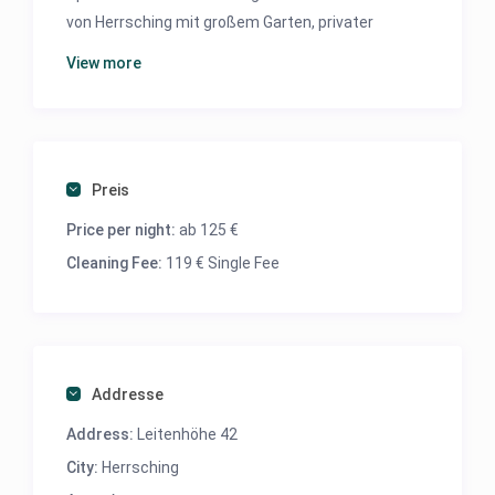
von Herrsching mit großem Garten, privater
Terrasse und traumhaftem Seeblick. Bio-
View more
Holzhaus, Neubau.
→ 2 Zimmer Küchenzeile, Bad, Terrasse, Garten,
insgesamt ca. 60 qm.
Preis
→ ca. 3 Minuten mit dem Auto zum Ortskern
Price per night:
ab 125 €
Herrsching
Cleaning Fee:
119 € Single Fee
→ ca. 10 Minuten zu Fuß an der Seepromenade
und Ort (Waldweg)
→ in der Nähe von den schönsten Badeseen:
Wörthsee, Pilsensee und Ammersee
Addresse
Address:
Leitenhöhe 42
City:
Herrsching
☆☆☆☆☆ „Der Blick ist wirklich traumhaft und es