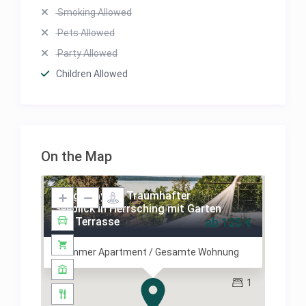
Smoking Allowed
Pets Allowed
Party Allowed
Children Allowed
On the Map
Snug Stays 3: Traumhafter
Seeblick in Herrsching mit Garten
und Terrasse
ab 125 €
2 Zimmer Apartment / Gesamte Wohnung
1