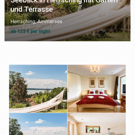
Seeblick in Herrsching mit Garten
und Terrasse
Herrsching
,
Ammersee
ab 125 € per night